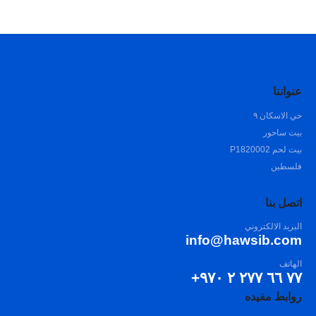
عنواننا
حي الاسكان ٩
بيت ساحور
بيت لحم P1820002
فلسطين
اتصل بنا
البريد الالكتروني
info@hawsib.com
الهاتف
٧٧ ٦٦ ٢٧٧ ٢ ٩٧٠+
روابط مفيده