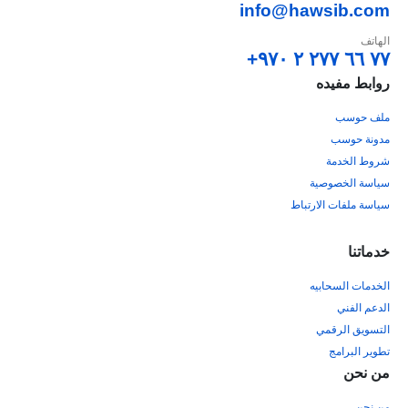
info@hawsib.com
الهاتف
٧٧ ٦٦ ٢٧٧ ٢ ٩٧٠+
روابط مفيده
ملف حوسب
مدونة حوسب
شروط الخدمة
سياسة الخصوصية
سياسة ملفات الارتباط
خدماتنا
الخدمات السحابيه
الدعم الفني
التسويق الرقمي
تطوير البرامج
من نحن
من نحن