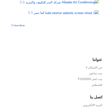
شركة البدر للتكييف والتبريد
كفا تنمر
View More
عنواننا
حي الاسكان ٩
بيت ساحور
بيت لحم P1820002
فلسطين
اتصل بنا
البريد الالكتروني