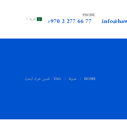
PHONE
+970 2 277 66 77
info@haw
العربية
HOME
مدونة
TAG -
تحسين محرك البحث