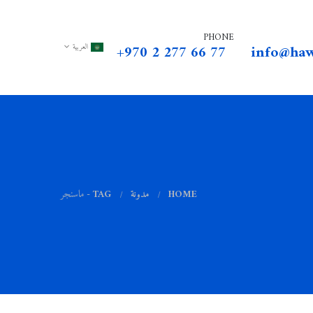
PHONE
+970 2 277 66 77
info@haw
العربية
HOME
مدونة
TAG -
ماسنجر