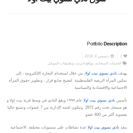
Portfolio
Description
1
ديسمبر 4, 2018
الخدمات السحابيه
,
مواقع انترنت وتطبيقات الموبايل
يهدف
نادي نسوي بيت اولا
، من خلال استخدام التجارة الإلكترونية ، إلى
تمكين المرأة الريفية الفلسطينية .لتصبح صانع قرار ، وتطوير حقوق المرأة
الاجتماعية والاقتصادية والسياسية
تأسس
نادي نسوي بيت اولا
عام ١٩٩٧ ويقع النادي في وسط قرية بيت اولا و
هو مسجل تحت رقم 2872. وتتكون لجنته الإدارية من 7 عضوات وتتمتع حاليا
بعضوية أكثر من 400 عضو.
ينفذ
نادي نسوي بيت اولا
عدة نشاطات على مستويات مختلفة. الاجتماعية