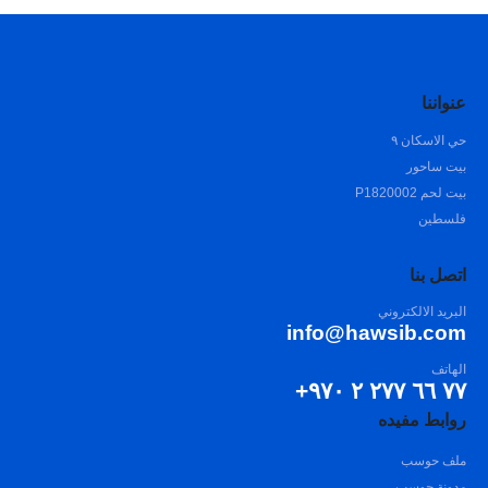
عنواننا
حي الاسكان ٩
بيت ساحور
بيت لحم P1820002
فلسطين
اتصل بنا
البريد الالكتروني
info@hawsib.com
الهاتف
٧٧ ٦٦ ٢٧٧ ٢ ٩٧٠+
روابط مفيده
ملف حوسب
مدونة حوسب