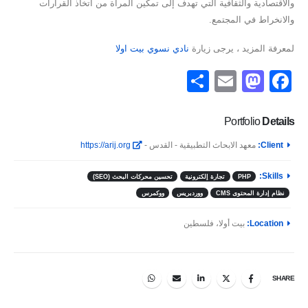
والاقتصادية والثقافية التي تهدف إلى تمكين المرأة من اتخاذ القرارات
والانخراط في المجتمع.
لمعرفة المزيد ، يرجى زيارة
نادي نسوي بيت اولا
Share
Mastodon
Email
Facebook
Portfolio
Details
Client:
معهد الابحاث التطبيقية - القدس -
https://arij.org
Skills:
PHP
تجارة إلكترونية
تحسين محركات البحث (SEO)
نظام إدارة المحتوى CMS
ووردبريس
ووكمرس
Location:
بيت أولا، فلسطين
SHARE